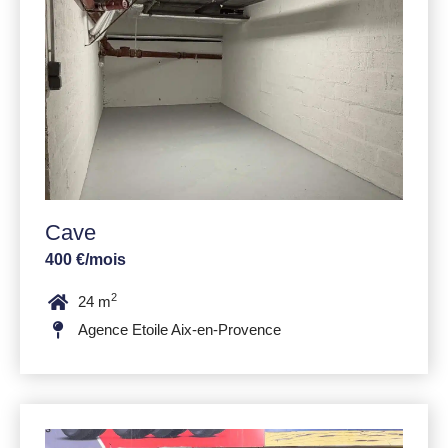
Cave
400 €/mois
2
24 m
Agence Etoile Aix-en-Provence