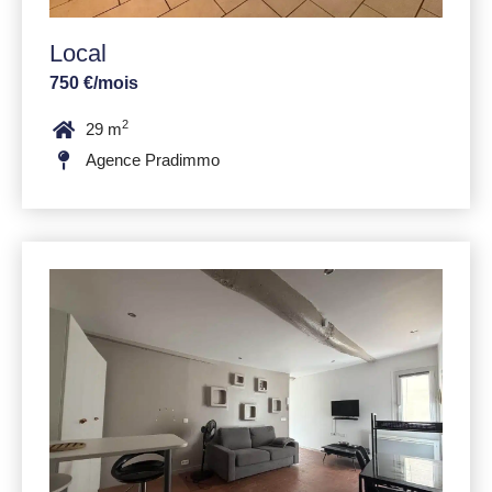
Local
750 €/mois
2
29 m
Agence Pradimmo