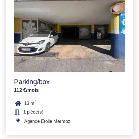
Parking/box
112 €/mois
2
13 m
1 pièce(s)
Agence Etoile Mermoz