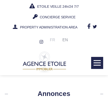
Skip
ETOILE VEILLE 24h/24 7/7
to
content
CONCIERGE SERVICE
PROPERTY ADMINISTRATION AREA
FR
EN
Me
Tog
Annonces