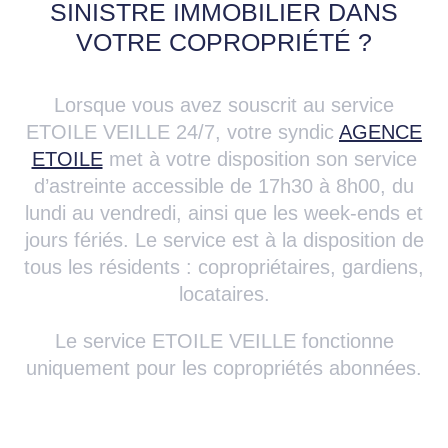
SINISTRE IMMOBILIER DANS
VOTRE COPROPRIÉTÉ ?
Lorsque vous avez souscrit au service
ETOILE VEILLE 24/7, votre syndic
AGENCE
ETOILE
met à votre disposition son service
d’astreinte accessible de 17h30 à 8h00, du
lundi au vendredi, ainsi que les week-ends et
jours fériés. Le service est à la disposition de
tous les résidents : copropriétaires, gardiens,
locataires.
Le service ETOILE VEILLE fonctionne
uniquement pour les copropriétés abonnées.