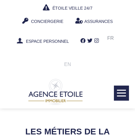
Aller
ÉTOILE VEILLE 24/7
au
contenu
CONCIERGERIE
ASSURANCES
FR
ESPACE PERSONNEL
EN
bas
le
me
LES MÉTIERS DE LA