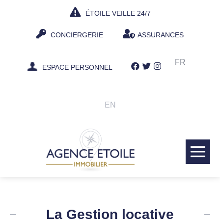
Aller
ÉTOILE VEILLE 24/7
au
contenu
CONCIERGERIE
ASSURANCES
FR
ESPACE PERSONNEL
EN
bas
le
me
La Gestion locative