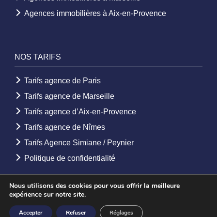
Agences immobilières à Aix-en-Provence
NOS TARIFS
Tarifs agence de Paris
Tarifs agence de Marseille
Tarifs agence d’Aix-en-Provence
Tarifs agence de Nîmes
Tarifs Agence Simiane / Peynier
Politique de confidentialité
Nous utilisons des cookies pour vous offrir la meilleure
expérience sur notre site.
© 2026 - Agence Etoile. Tous droits réservés -
Mentions légales
-
Accepter
Refuser
Réglages
Création Agence web
Youdemus