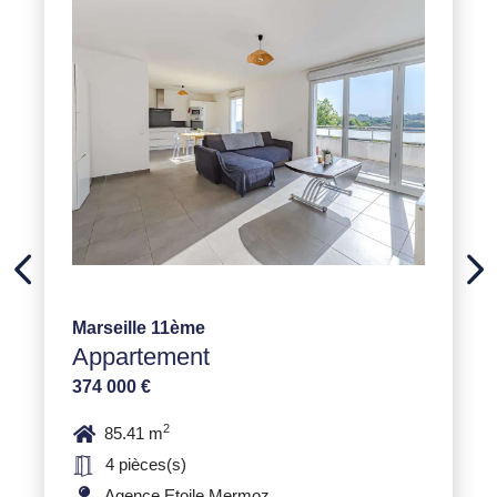
Marseille 11ème
Appartement
374 000 €
2
85.41 m
4 pièces(s)
Agence Etoile Mermoz