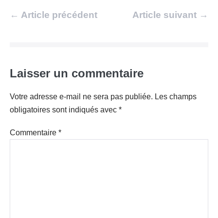
Navigation
← Article précédent
Article suivant →
d’article
Laisser un commentaire
Votre adresse e-mail ne sera pas publiée.
Les champs
obligatoires sont indiqués avec
*
Commentaire
*