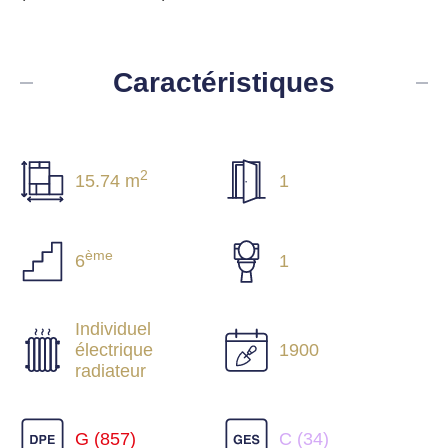
Caractéristiques
2
15.74 m
1
ème
6
1
Individuel
électrique
1900
radiateur
G (857)
C (34)