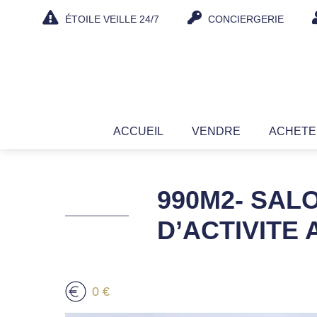
Aller
ÉTOILE VEILLE 24/7
CONCIERGERIE
au
contenu
ACCUEIL
VENDRE
ACHET
990M2- SAL
D’ACTIVITE
0 €