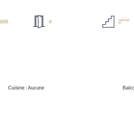
ème
blé
4
2
Cuisine : Aucune
Balco