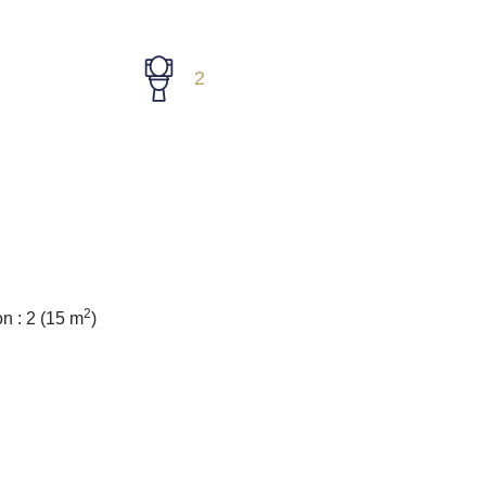
2
2
n : 2
(15 m
)