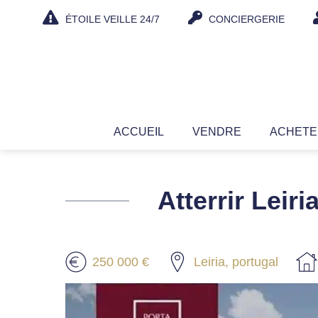
Aller
ÉTOILE VEILLE 24/7
CONCIERGERIE
au
contenu
ACCUEIL
VENDRE
ACHET
Atterrir Leiri
250 000 €
Leiria, portugal