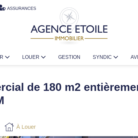
ASSURANCES
ER
LOUER
GESTION
SYNDIC
AV
cial de 180 m2 entièreme
M
À Louer