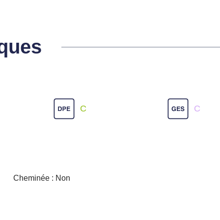
iques
C
C
Cheminée : Non