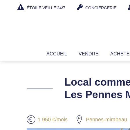
Aller
ÉTOILE VEILLE 24/7
CONCIERGERIE
au
contenu
ACCUEIL
VENDRE
ACHET
Local commer
Les Pennes 
1 950 €/mois
Pennes-mirabeau