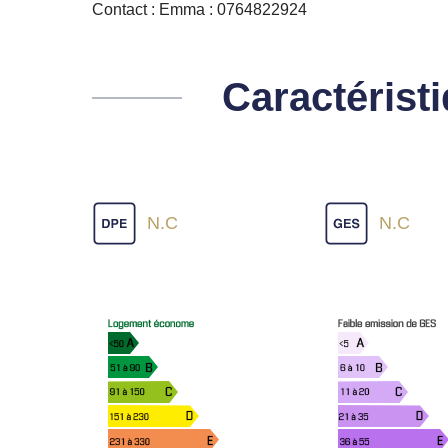
Contact : Emma : 0764822924
Caractérist
N.C
N.C