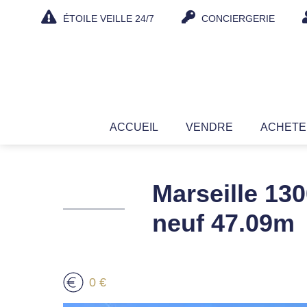
Aller
ÉTOILE VEILLE 24/7
CONCIERGERIE
au
contenu
ACCUEIL
VENDRE
ACHET
Marseille 130
neuf 47.09m
0 €