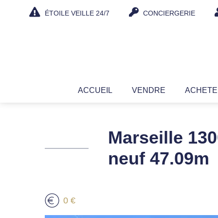
Aller
ÉTOILE VEILLE 24/7
CONCIERGERIE
au
contenu
ACCUEIL
VENDRE
ACHET
Marseille 130
neuf 47.09m
0 €