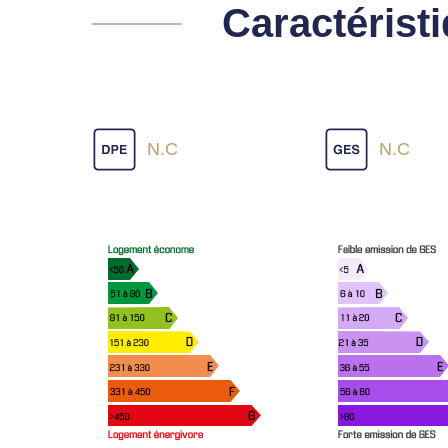
Caractérist
N.C
N.C