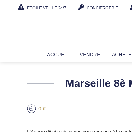
Aller
ÉTOILE VEILLE 24/7
CONCIERGERIE
au
contenu
ACCUEIL
VENDRE
ACHET
Marseille 
0 €
L'Agence Etoile vieux port vous propose à la ve