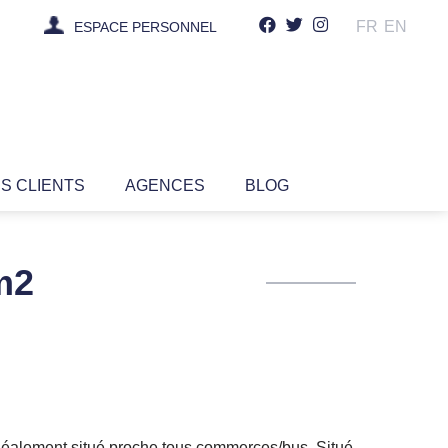
FR
EN
ESPACE PERSONNEL
IS CLIENTS
AGENCES
BLOG
m2
déalement situé proche tous commerces/bus. Situé