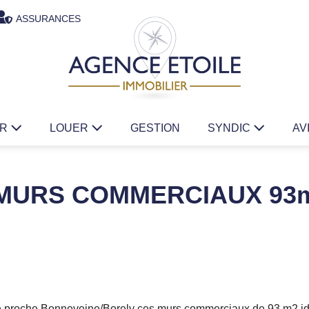
ASSURANCES
ER
LOUER
GESTION
SYNDIC
AV
8è MURS COMMERCIAUX 93
nte proche Bonneveine/Borely ces murs commerciaux de 93 m2 i