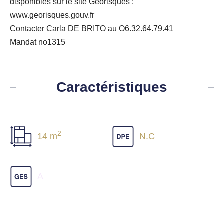
disponibles sur le site Géorisques :
www.georisques.gouv.fr
Contacter Carla DE BRITO au O6.32.64.79.41
Mandat no1315
Caractéristiques
2
14 m
N.C
A