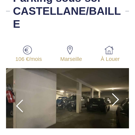
CASTELLANE/BAILL
E
106 €/mois
Marseille
À Louer