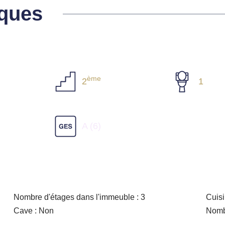
iques
ème
2
1
A (6)
Nombre d'étages dans l'immeuble : 3
Cuisi
Cave : Non
Nombr