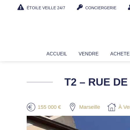
Aller
ÉTOILE VEILLE 24/7
CONCIERGERIE
au
contenu
ACCUEIL
VENDRE
ACHET
T2 – RUE DE
155 000 €
Marseille
À Ve