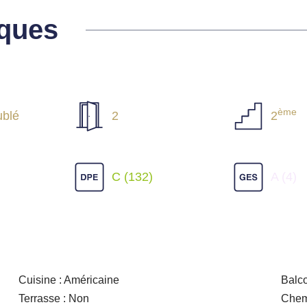
iques
ème
blé
2
2
C (132)
A (4)
Cuisine : Américaine
Balco
Terrasse : Non
Chem