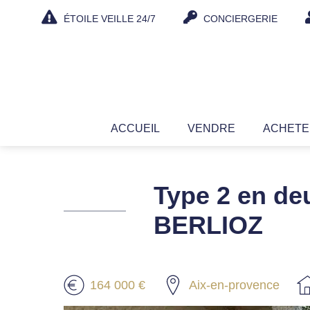
Aller
ÉTOILE VEILLE 24/7
CONCIERGERIE
au
contenu
ACCUEIL
VENDRE
ACHET
Type 2 en de
BERLIOZ
164 000 €
Aix-en-provence