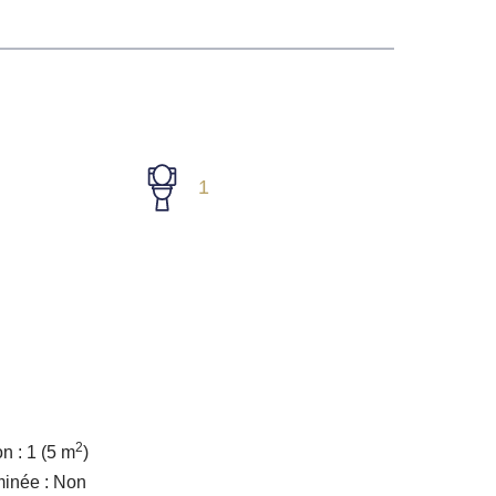
1
2
n : 1
(5 m
)
inée : Non