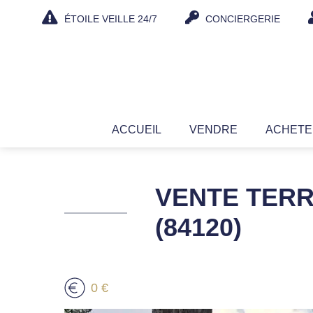
Aller
ÉTOILE VEILLE 24/7
CONCIERGERIE
au
contenu
ACCUEIL
VENDRE
ACHET
VENTE TERR
(84120)
0 €