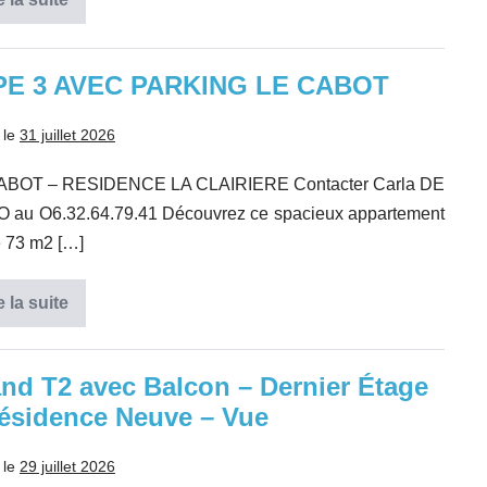
Type
2
de
43,65
m2
PE 3 AVEC PARKING LE CABOT
Marseille
6ème
 le
31 juillet 2026
ABOT – RESIDENCE LA CLAIRIERE Contacter Carla DE
 au O6.32.64.79.41 Découvrez ce spacieux appartement
 73 m2 […]
e la suite
TYPE
3
AVEC
PARKING
LE
nd T2 avec Balcon – Dernier Étage
CABOT
ésidence Neuve – Vue
 le
29 juillet 2026