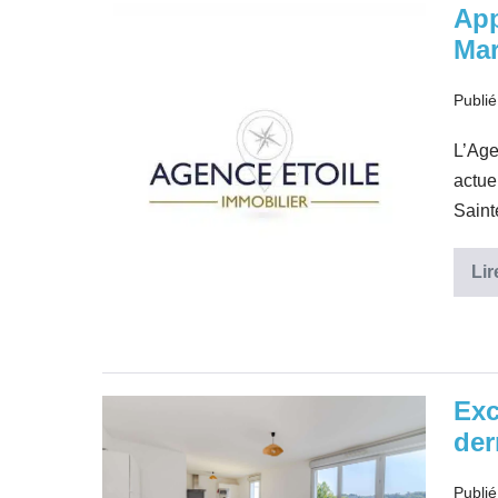
App
Appartement
Mar
rénové
(VIR)
Publié
–
13008
L’Ag
Marseille
actue
Saint
Lir
Exc
Exclusivité
der
Appartement
T4
Publié