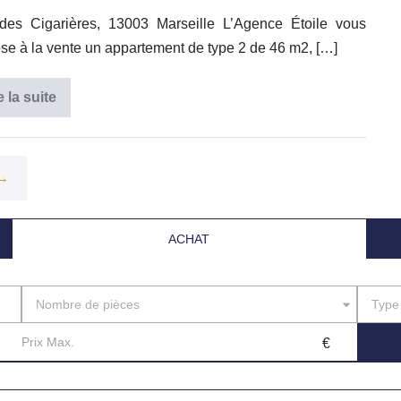
des Cigarières, 13003 Marseille L’Agence Étoile vous
se à la vente un appartement de type 2 de 46 m2, […]
e la suite
Grand
T2
avec
Balcon
–
Dernier
 →
Étage
–
Résidence
Neuve
ACHAT
–
Vue
Nombre de pièces
Type