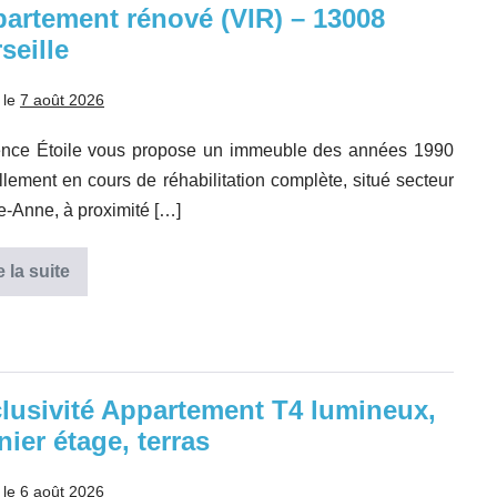
T4
artement rénové (VIR) – 13008
DUPLEX
seille
VUE
MER
BOX
DOUBLE
 le
7 août 2026
ence Étoile vous propose un immeuble des années 1990
llement en cours de réhabilitation complète, situé secteur
e-Anne, à proximité […]
e la suite
Appartement
rénové
(VIR)
–
13008
Marseille
lusivité Appartement T4 lumineux,
nier étage, terras
 le
6 août 2026