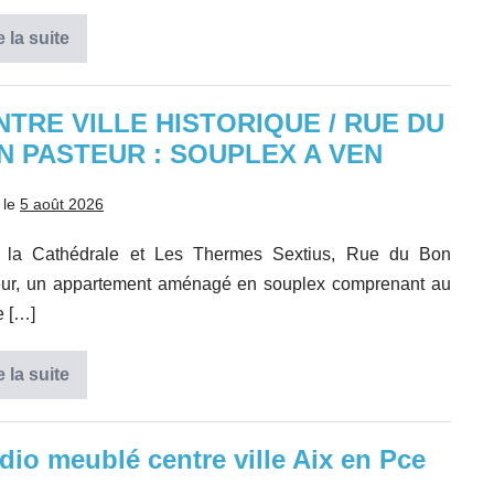
e la suite
AIX
CENTRE
VILLE
–
QUARTIER
NTRE VILLE HISTORIQUE / RUE DU
SAINT
N PASTEUR : SOUPLEX A VEN
JEROME
:
RESIDENCE
LE
 le
5 août 2026
MONA
e la Cathédrale et Les Thermes Sextius, Rue du Bon
eur, un appartement aménagé en souplex comprenant au
e […]
e la suite
CENTRE
VILLE
HISTORIQUE
/
RUE
dio meublé centre ville Aix en Pce
DU
BON