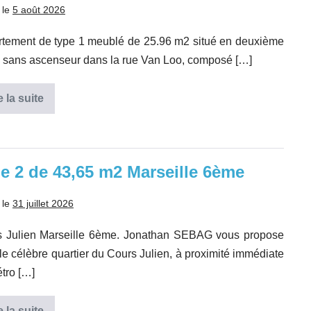
PASTEUR
 le
5 août 2026
:
SOUPLEX
A
tement de type 1 meublé de 25.96 m2 situé en deuxième
VEN
 sans ascenseur dans la rue Van Loo, composé […]
e la suite
Studio
meublé
centre
ville
Aix
en
e 2 de 43,65 m2 Marseille 6ème
Pce
 le
31 juillet 2026
s Julien Marseille 6ème. Jonathan SEBAG vous propose
le célèbre quartier du Cours Julien, à proximité immédiate
tro […]
e la suite