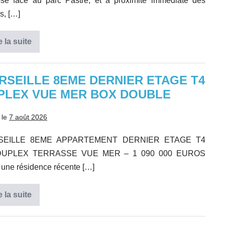
se face au parc Pastré, et à proximité immédiate des
s, […]
e la suite
Type
2
de
37
m2
RSEILLE 8EME DERNIER ETAGE T4
avec
PLEX VUE MER BOX DOUBLE
balcons
marseille
8ème
 le
7 août 2026
SEILLE 8EME APPARTEMENT DERNIER ETAGE T4
DUPLEX TERRASSE VUE MER – 1 090 000 EUROS
une résidence récente […]
e la suite
MARSEILLE
8EME
DERNIER
ETAGE