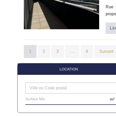
–
Rue 
Dernier
propo
Étage
–
Lir
Résidence
Neuve
–
1
2
3
…
9
Suivant
Vue
LOCATION