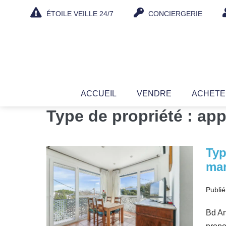
Aller
ÉTOILE VEILLE 24/7
CONCIERGERIE
au
contenu
ACCUEIL
VENDRE
ACHET
Type de propriété :
app
Typ
Type
mar
2
de
Publié
37
m2
Bd Am
avec