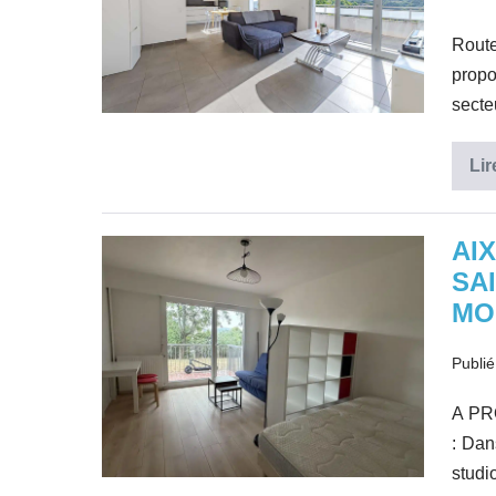
lumineux,
dernier
Rout
étage,
propo
terras
secte
Lir
AI
AIX
SA
CENTRE
MO
VILLE
–
Publié
QUARTIER
SAINT
A PR
JEROME
: Dan
:
studi
RESIDENCE