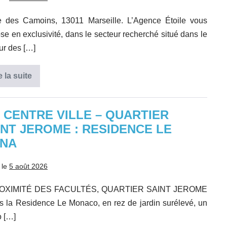
e des Camoins, 13011 Marseille. L’Agence Étoile vous
se en exclusivité, dans le secteur recherché situé dans le
ur des […]
e la suite
Exclusivité
Appartement
T4
lumineux,
dernier
X CENTRE VILLE – QUARTIER
étage,
INT JEROME : RESIDENCE LE
terras
NA
 le
5 août 2026
OXIMITÉ DES FACULTÉS, QUARTIER SAINT JEROME
s la Residence Le Monaco, en rez de jardin surélevé, un
o […]