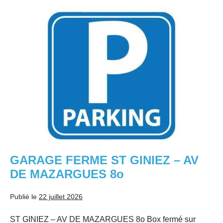
SECURISEE
–
GARAGE
15
RUE
FERME
FORTIN
ST
13005
MARSEILLE
GINIEZ
S
–
AV
DE
MAZARGUES
8o
GARAGE FERME ST GINIEZ – AV
DE MAZARGUES 8o
Publié le
22 juillet 2026
ST GINIEZ – AV DE MAZARGUES 8o Box fermé sur