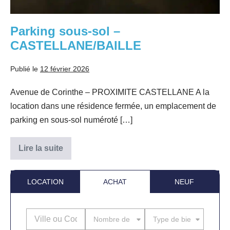
Parking sous-sol –
CASTELLANE/BAILLE
Publié le
12 février 2026
Avenue de Corinthe – PROXIMITE CASTELLANE A la
location dans une résidence fermée, un emplacement de
parking en sous-sol numéroté […]
Lire la suite
Parking
sous-
sol
–
LOCATION
ACHAT
NEUF
CASTELLANE/BAILLE
Nombre de pièces
Type de bien