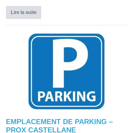
Lire la suite
BOX
FERMÉ
—
87
Boulevard
EMPLACEMENT
de
Strasbourg,
DE
13003
PARKING
Marseille
–
PROX
CASTELLANE
EMPLACEMENT DE PARKING –
PROX CASTELLANE