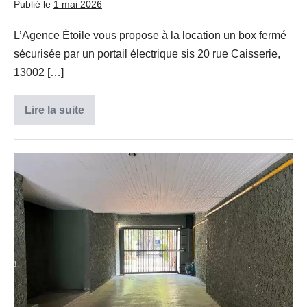
Publié le
1 mai 2026
L’Agence Étoile vous propose à la location un box fermé
sécurisée par un portail électrique sis 20 rue Caisserie,
13002 […]
Lire la suite
BOX
FERME
–
RUE
CAISSERIE
Box
–
13002
fermé
MARSEILLE
2e
PRADO
–
Marseille
8e