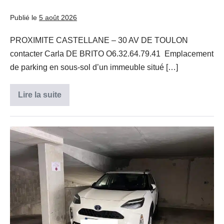
Publié le
5 août 2026
PROXIMITE CASTELLANE – 30 AV DE TOULON
contacter Carla DE BRITO O6.32.64.79.41 Emplacement
de parking en sous-sol d’un immeuble situé […]
Lire la suite
EMPLACEMENT
DE
PARKING
–
PROX
PLACE
CASTELLANE
DE
PARKING
SECURISEE
–
15
RUE