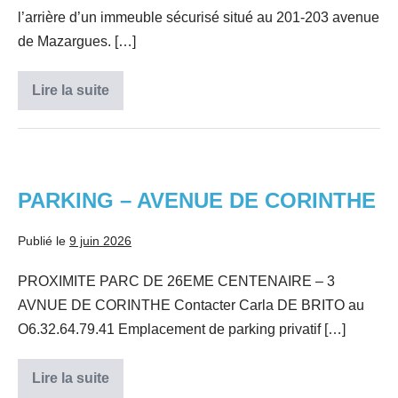
l’arrière d’un immeuble sécurisé situé au 201-203 avenue
de Mazargues. […]
Lire la suite
GARAGE
FERME
ST
GINIEZ
–
PARKING
AV
DE
–
MAZARGUES
PARKING – AVENUE DE CORINTHE
AVENUE
8o
DE
Publié le
9 juin 2026
CORINTHE
PROXIMITE PARC DE 26EME CENTENAIRE – 3
AVNUE DE CORINTHE Contacter Carla DE BRITO au
O6.32.64.79.41 Emplacement de parking privatif […]
Lire la suite
PARKING
–