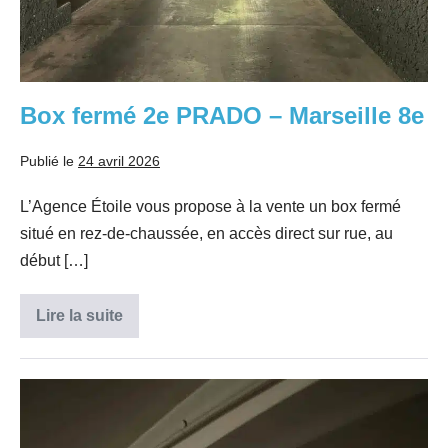
Box fermé 2e PRADO – Marseille 8e
Publié le
24 avril 2026
L’Agence Étoile vous propose à la vente un box fermé
situé en rez-de-chaussée, en accès direct sur rue, au
début […]
Lire la suite
Box
fermé
2e
PRADO
–
Parking
Marseille
8e
sous-
sol