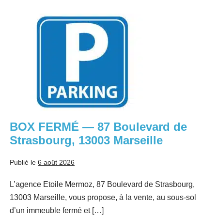
BOX
FERMÉ
—
87
Boulevard
de
Strasbourg,
13003
Marseille
BOX FERMÉ — 87 Boulevard de
Strasbourg, 13003 Marseille
Publié le
6 août 2026
L’agence Etoile Mermoz, 87 Boulevard de Strasbourg,
13003 Marseille, vous propose, à la vente, au sous-sol
d’un immeuble fermé et […]