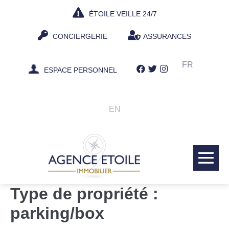
Aller
ÉTOILE VEILLE 24/7
au
contenu
CONCIERGERIE
ASSURANCES
FR
ESPACE PERSONNEL
EN
bas
le
Type de propriété :
me
parking/box