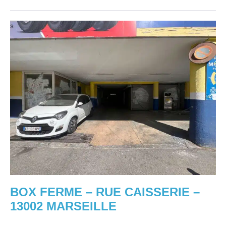
AVENUE
DE
CORINTHE
BOX
FERME
–
RUE
CAISSERIE
–
13002
MARSEILLE
BOX FERME – RUE CAISSERIE –
13002 MARSEILLE