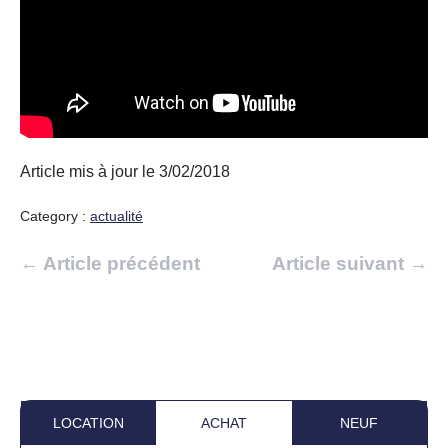
Article mis à jour le 3/02/2018
Category :
actualité
Navigation
← Article précédent
Article suivant →
d’article
LOCATION
ACHAT
NEUF