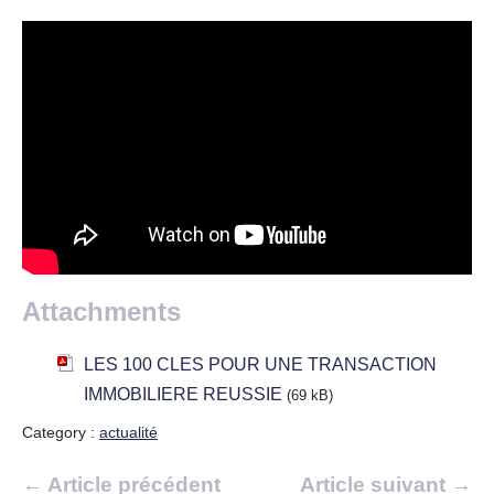
Attachments
LES 100 CLES POUR UNE TRANSACTION
IMMOBILIERE REUSSIE
(69 kB)
Category :
actualité
Navigation
← Article précédent
Article suivant →