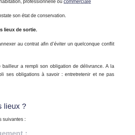
’habitation, professionnelle ou
commerciale
onstate son état de conservation.
s lieux de sortie.
 annexer au contrat afin d’éviter un quelconque conflit
le bailleur a rempli son obligation de délivrance. A la
pli ses obligations à savoir : entretretenir et ne pas
s lieux ?
s suivantes :
ogement :