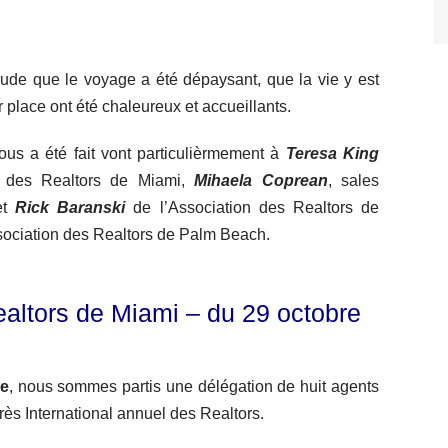
rude que le voyage a été dépaysant, que la vie y est
r place ont été chaleureux et accueillants.
ous a été fait vont particulièrmement à
Teresa King
n des Realtors de Miami,
Mihaela Coprean
, sales
et
Rick Baranski
de l’Association des Realtors de
sociation des Realtors de Palm Beach.
ealtors de Miami – du 29 octobre
ce
, nous sommes partis une délégation de huit agents
ès International annuel des Realtors.