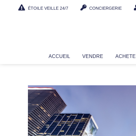
Aller
ÉTOILE VEILLE 24/7
CONCIERGERIE
au
contenu
ACCUEIL
VENDRE
ACHET