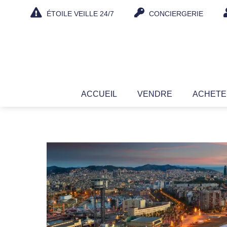
Aller
ÉTOILE VEILLE 24/7
CONCIERGERIE
au
contenu
ACCUEIL
VENDRE
ACHET