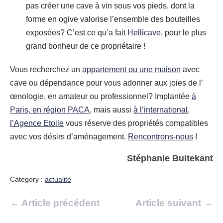
pas créer une cave à vin sous vos pieds, dont la
forme en ogive valorise l’ensemble des bouteilles
exposées? C’est ce qu’a fait
Hellicave,
pour le plus
grand bonheur de ce propriétaire !
Vous recherchez un
appartement ou une maison
avec
cave ou dépendance pour vous adonner aux joies de l’
œnologie, en amateur ou professionnel? Implantée
à
Paris, en région PACA
, mais aussi
à l’international
,
l’Agence Etoile
vous réserve des propriétés compatibles
avec vos désirs d’aménagement.
Rencontrons-nous
!
Stéphanie Buitekant
Category :
actualité
Navigation
← Article précédent
Article suivant →
d’article