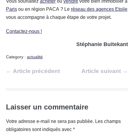
Vous souhaitez
acheter
ou
vendre
votre bien immobilier à
Paris
ou en région PACA ? Le
réseau des agences Etoile
vous accompagne à chaque étape de votre projet.
Contactez-nous !
Stéphanie Buitekant
Category :
actualité
Navigation
← Article précédent
Article suivant →
d’article
Laisser un commentaire
Votre adresse e-mail ne sera pas publiée.
Les champs
obligatoires sont indiqués avec
*