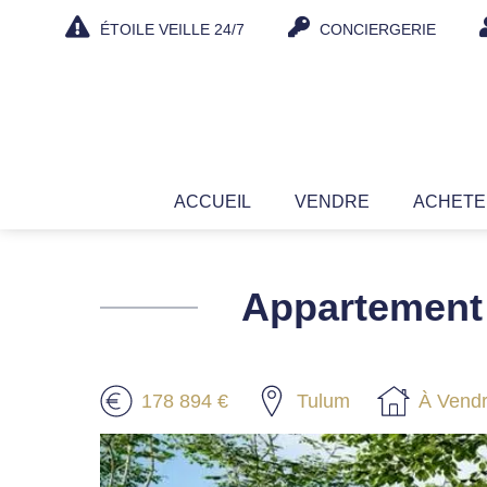
Aller
ÉTOILE VEILLE 24/7
CONCIERGERIE
au
contenu
ACCUEIL
VENDRE
ACHET
Appartement 
178 894 €
Tulum
À Vend