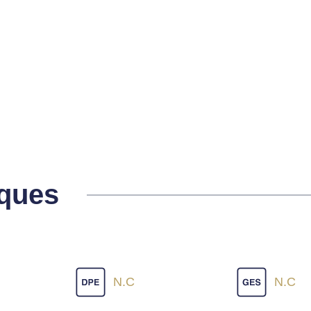
iques
N.C
N.C