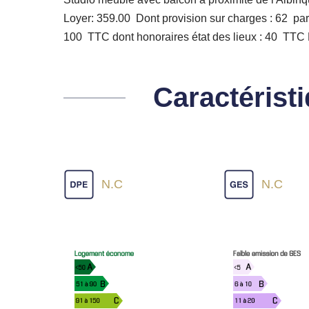
Loyer: 359.00  Dont provision sur charges : 62  pa
100  TTC dont honoraires état des lieux : 40  TTC 
Caractérist
N.C
N.C