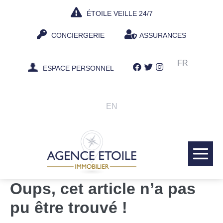
Aller
ÉTOILE VEILLE 24/7
au
contenu
CONCIERGERIE
ASSURANCES
FR
ESPACE PERSONNEL
EN
bas
le
Oups, cet article n’a pas
me
pu être trouvé !