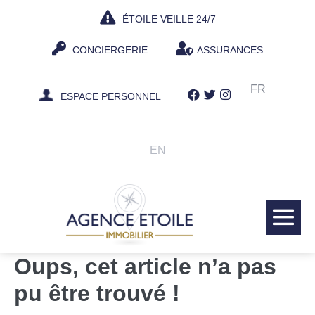
Aller
ÉTOILE VEILLE 24/7
au
contenu
CONCIERGERIE
ASSURANCES
FR
ESPACE PERSONNEL
EN
bas
le
Oups, cet article n’a pas
me
pu être trouvé !