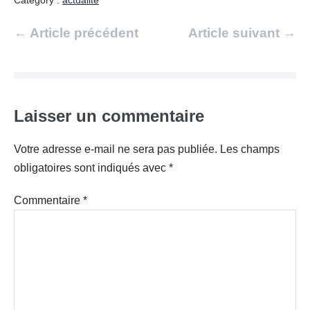
Navigation
← Article précédent
Article suivant →
d’article
Laisser un commentaire
Votre adresse e-mail ne sera pas publiée.
Les champs
obligatoires sont indiqués avec
*
Commentaire
*