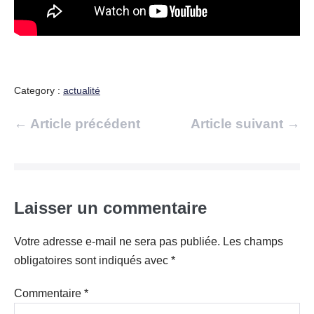
Category :
actualité
Navigation
← Article précédent
Article suivant →
d’article
Laisser un commentaire
Votre adresse e-mail ne sera pas publiée.
Les champs
obligatoires sont indiqués avec
*
Commentaire
*