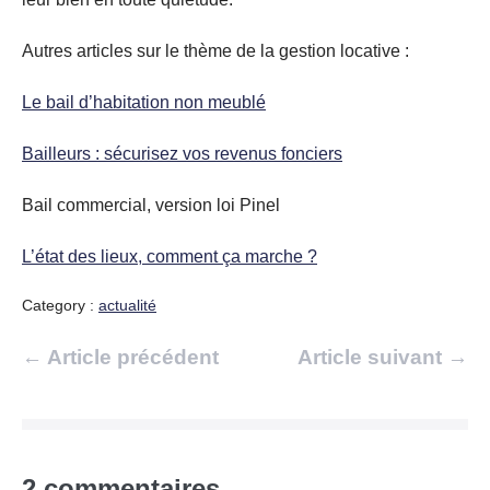
Autres articles sur le thème de la gestion locative :
Le bail d’habitation non meublé
Bailleurs : sécurisez vos revenus fonciers
Bail commercial, version loi Pinel
L’état des lieux, comment ça marche ?
Category :
actualité
Navigation
← Article précédent
Article suivant →
d’article
2
commentaires