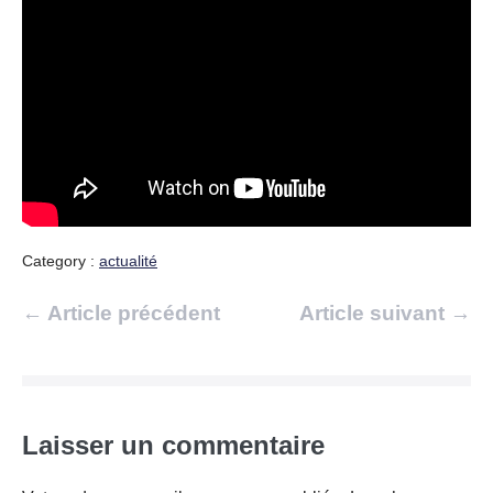
Category :
actualité
Navigation
← Article précédent
Article suivant →
d’article
Laisser un commentaire