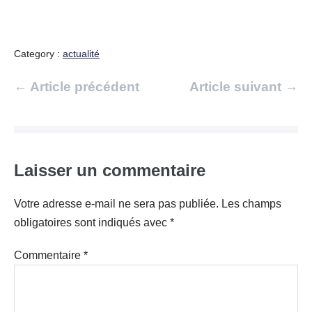
Category :
actualité
Navigation
← Article précédent
Article suivant →
d’article
Laisser un commentaire
Votre adresse e-mail ne sera pas publiée.
Les champs
obligatoires sont indiqués avec
*
Commentaire
*