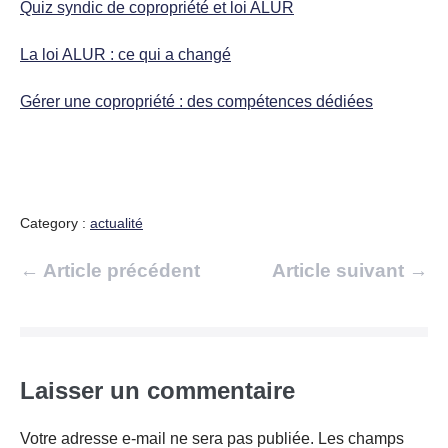
Quiz syndic de copropriété et loi ALUR
La loi ALUR : ce qui a changé
Gérer une copropriété : des compétences dédiées
Category :
actualité
Navigation
← Article précédent
Article suivant →
d’article
Laisser un commentaire
Votre adresse e-mail ne sera pas publiée.
Les champs