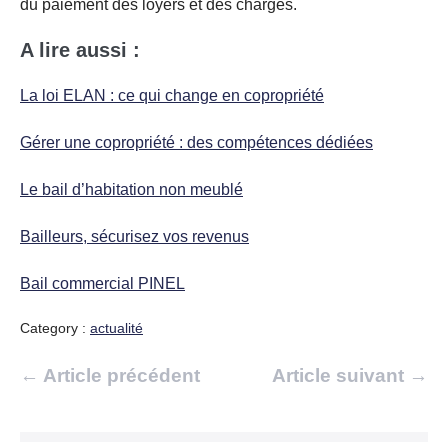
du paiement des loyers et des charges.
A lire aussi :
La loi ELAN : ce qui change en copropriété
Gérer une copropriété : des compétences dédiées
Le bail d’habitation non meublé
Bailleurs, sécurisez vos revenus
Bail commercial PINEL
Category :
actualité
Navigation
← Article précédent
Article suivant →
d’article