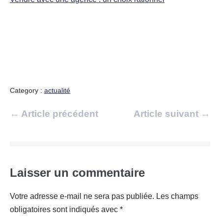
Category :
actualité
Navigation
← Article précédent
Article suivant →
d’article
Laisser un commentaire
Votre adresse e-mail ne sera pas publiée.
Les champs
obligatoires sont indiqués avec
*