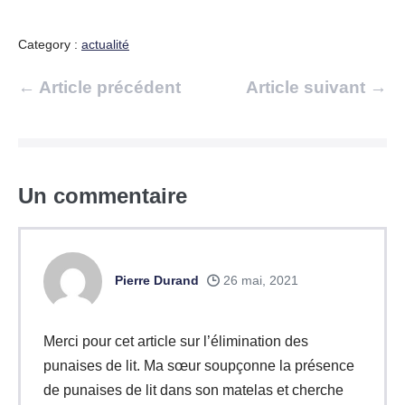
Category :
actualité
Navigation
← Article précédent
Article suivant →
d’article
Un
commentaire
Pierre Durand
26 mai, 2021
Merci pour cet article sur l’élimination des
punaises de lit. Ma sœur soupçonne la présence
de punaises de lit dans son matelas et cherche