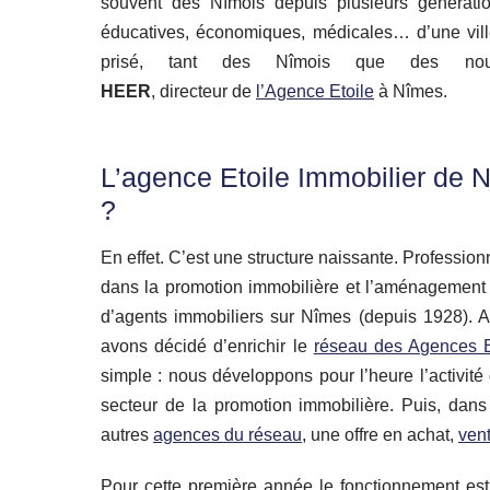
souvent des Nîmois depuis plusieurs générations
éducatives, économiques, médicales… d’une vill
prisé, tant des Nîmois que des nou
HEER
, directeur de
l’Agence Etoile
à Nîmes.
L’agence Etoile Immobilier de
N
?
En effet. C’est une structure naissante. Profession
dans la promotion immobilière et l’aménagement f
d’agents immobiliers sur Nîmes (depuis 1928). 
avons décidé d’enrichir le
réseau des Agences E
simple : nous développons pour l’heure l’activit
secteur de la promotion immobilière. Puis, dan
autres
agences du réseau
, une offre en achat,
ven
Pour cette première année le fonctionnement est l