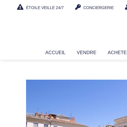
Aller
ÉTOILE VEILLE 24/7
CONCIERGERIE
au
contenu
ACCUEIL
VENDRE
ACHET