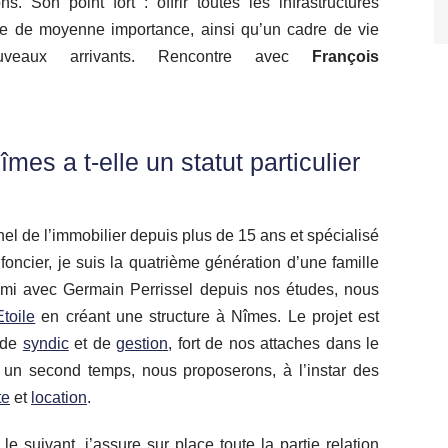
. Son point fort : offrir toutes les infrastructures
e de moyenne importance, ainsi qu’un cadre de vie
veaux arrivants. Rencontre avec
François
îmes
a t-elle un statut particulier
nel de l’immobilier depuis plus de 15 ans et spécialisé
oncier, je suis la quatrième génération d’une famille
Ami avec Germain Perrissel depuis nos études, nous
toile
en créant une structure à Nîmes. Le projet est
é de
syndic
et de
gestion
, fort de nos attaches dans le
s un second temps, nous proposerons, à l’instar des
te
et
location
.
e suivant, j’assure sur place toute la partie relation