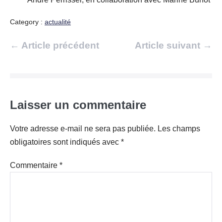
Category :
actualité
Navigation
← Article précédent
Article suivant →
d’article
Laisser un commentaire
Votre adresse e-mail ne sera pas publiée.
Les champs
obligatoires sont indiqués avec
*
Commentaire
*