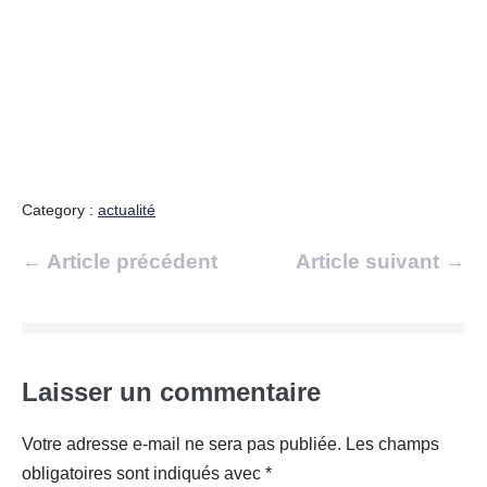
Category :
actualité
Navigation
← Article précédent
Article suivant →
d’article
Laisser un commentaire
Votre adresse e-mail ne sera pas publiée.
Les champs
obligatoires sont indiqués avec
*