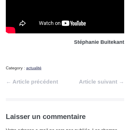
Stéphanie Buitekant
Category :
actualité
Navigation
← Article précédent
Article suivant →
d’article
Laisser un commentaire