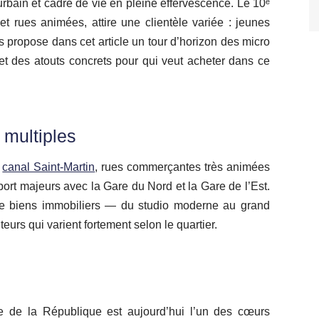
rbain et cadre de vie en pleine effervescence. Le 10ᵉ
et rues animées, attire une clientèle variée : jeunes
 propose dans cet article un tour d’horizon des micro
et des atouts concrets pour qui veut acheter dans ce
 multiples
u
canal Saint‑Martin
, rues commerçantes très animées
ort majeurs avec la Gare du Nord et la Gare de l’Est.
e de biens immobiliers — du studio moderne au grand
urs qui varient fortement selon le quartier.
e de la République est aujourd’hui l’un des cœurs