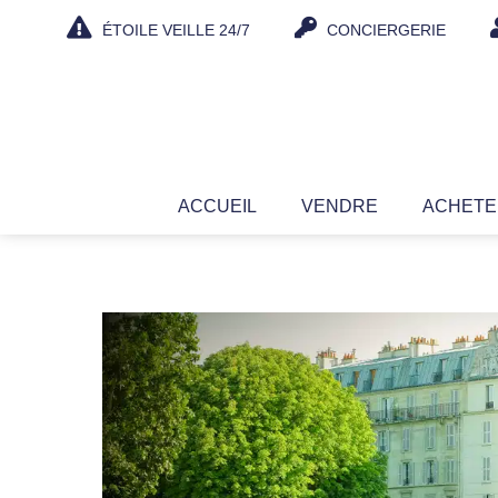
Aller
ÉTOILE VEILLE 24/7
CONCIERGERIE
au
contenu
ACCUEIL
VENDRE
ACHET