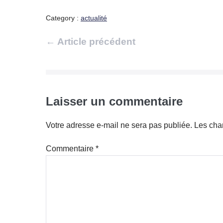
Category :
actualité
Navigation
← Article précédent
d’article
Laisser un commentaire
Votre adresse e-mail ne sera pas publiée.
Les cha
Commentaire
*