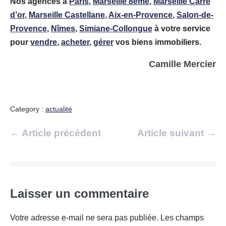
Nos agences à
Paris
,
Marseille 8ème
,
Marseille Carré
d’or
,
Marseille Castellane
,
Aix-en-Provence
,
Salon-de-
Provence
,
Nîmes
,
Simiane-Collongue
à votre service
pour
vendre
,
acheter
,
gérer
vos biens immobiliers.
Camille Mercier
Category :
actualité
Navigation
← Article précédent
Article suivant →
d’article
Laisser un commentaire
Votre adresse e-mail ne sera pas publiée.
Les champs