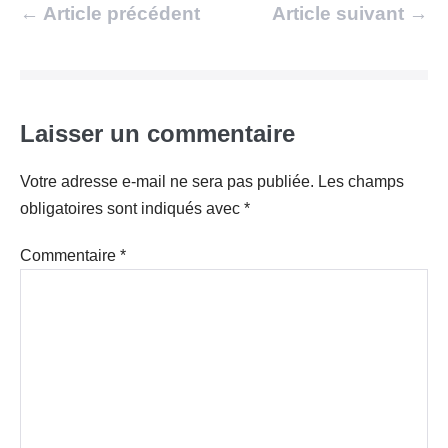
Navigation
← Article précédent
Article suivant →
d’article
Laisser un commentaire
Votre adresse e-mail ne sera pas publiée.
Les champs
obligatoires sont indiqués avec
*
Commentaire
*