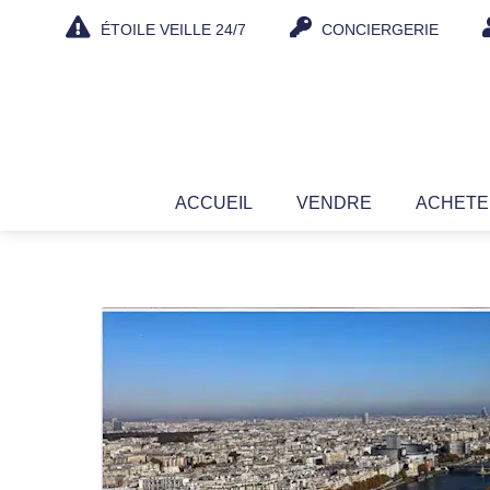
Aller
ÉTOILE VEILLE 24/7
CONCIERGERIE
au
contenu
ACCUEIL
VENDRE
ACHET