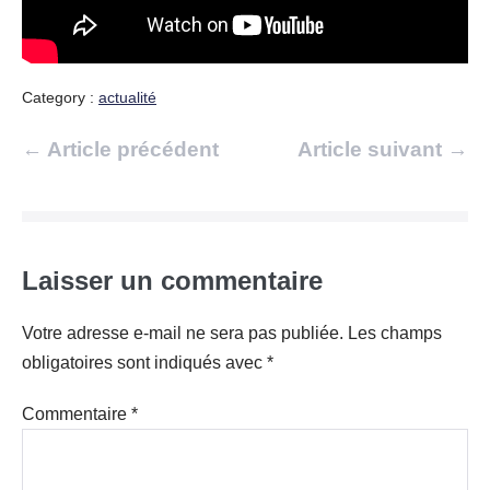
Category :
actualité
Navigation
← Article précédent
Article suivant →
d’article
Laisser un commentaire
Votre adresse e-mail ne sera pas publiée.
Les champs
obligatoires sont indiqués avec
*
Commentaire
*